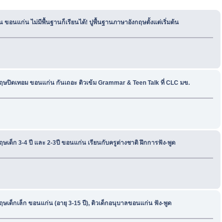
ขอนแก่น ไม่มีพื้นฐานก็เรียนได้! ปูพื้นฐานภาษาอังกฤษตั้งแต่เริ่มต้น
ฤษปิดเทอม ขอนแก่น กันเถอะ ติวเข้ม Grammar & Teen Talk ที่ CLC มข.
ษเด็ก 3-4 ปี และ 2-3ปี ขอนแก่น เรียนกับครูต่างชาติ ฝึกการฟัง-พูด
ษเด็กเล็ก ขอนแก่น (อายุ 3-15 ปี), ติวเด็กอนุบาลขอนแก่น ฟัง-พูด