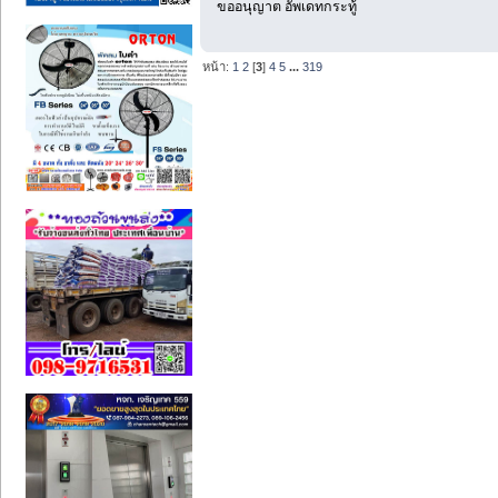
ขออนุญาต อัพเดทกระทู้
หน้า:
1
2
[
3
]
4
5
...
319