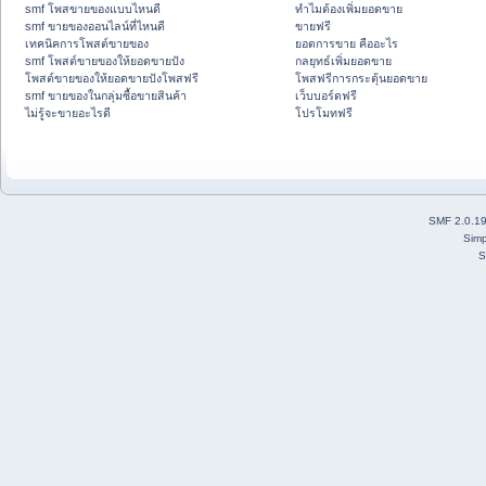
smf โพสขายของแบบไหนดี
ทำไมต้องเพิ่มยอดขาย
smf ขายของออนไลน์ที่ไหนดี
ขายฟรี
เทคนิคการโพสต์ขายของ
ยอดการขาย คืออะไร
smf โพสต์ขายของให้ยอดขายปัง
กลยุทธ์เพิ่มยอดขาย
โพสต์ขายของให้ยอดขายปังโพสฟรี
โพสฟรีการกระตุ้นยอดขาย
smf ขายของในกลุ่มซื้อขายสินค้า
เว็บบอร์ดฟรี
ไม่รู้จะขายอะไรดี
โปรโมทฟรี
SMF 2.0.1
Simp
S