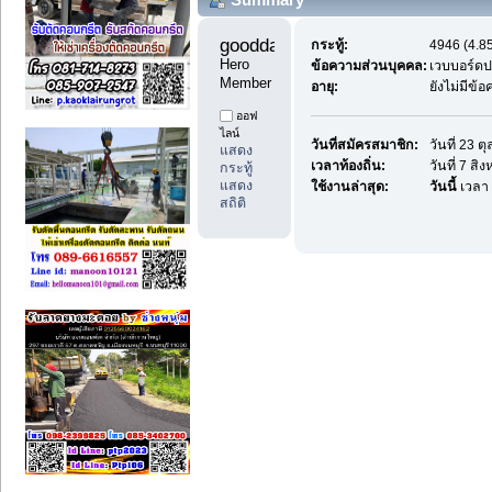
goodday1 
กระทู้:
4946 (4.85
Hero 
ข้อความส่วนบุคคล:
เวบบอร์ด
Member
อายุ:
ยังไม่มีข้
ออฟ
ไลน์
วันที่สมัครสมาชิก:
วันที่ 23 
แสดง
เวลาท้องถิ่น:
วันที่ 7 ส
กระทู้
แสดง
ใช้งานล่าสุด:
วันนี้
เวลา 
สถิติ