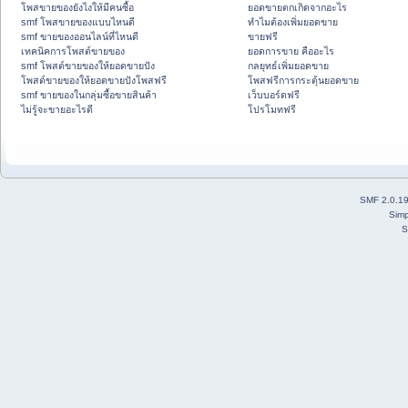
โพสขายของยังไงให้มีคนซื้อ
ยอดขายตกเกิดจากอะไร
smf โพสขายของแบบไหนดี
ทำไมต้องเพิ่มยอดขาย
smf ขายของออนไลน์ที่ไหนดี
ขายฟรี
เทคนิคการโพสต์ขายของ
ยอดการขาย คืออะไร
smf โพสต์ขายของให้ยอดขายปัง
กลยุทธ์เพิ่มยอดขาย
โพสต์ขายของให้ยอดขายปังโพสฟรี
โพสฟรีการกระตุ้นยอดขาย
smf ขายของในกลุ่มซื้อขายสินค้า
เว็บบอร์ดฟรี
ไม่รู้จะขายอะไรดี
โปรโมทฟรี
SMF 2.0.1
Simp
S