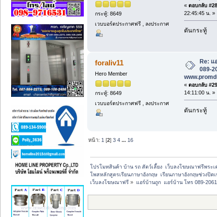
«
ตอบกลับ #28 
22:45:45 น. »
กระทู้: 8649
เวบบอร์ดประกาศฟรี , ลงประกาศ
ดันกระทู้
Re: แอ
foraliv11
089-20
Hero Member
www.promd
«
ตอบกลับ #29 
14:11:00 น. »
กระทู้: 8649
เวบบอร์ดประกาศฟรี , ลงประกาศ
ดันกระทู้
หน้า:
1
[
2
]
3
4
...
16
โปรโมทสินค้า บ้าน รถ สัตว์เลี้ยง  เว็บลงโฆษณาฟรีพระเครื
โพสหลักสูตรเรียนภาษาอังกฤษ  เรียนภาษาอังกฤษช่วงปิดเ
เว็บลงโฆษณาฟรี
»
แอร์บ้านถูก  แอร์บ้าน โทร 089-20