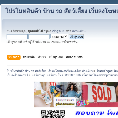
โปรโมทสินค้า บ้าน รถ สัตว์เลี้ยง เว็บลงโฆษณ
ยินดีต้อนรับคุณ,
บุคคลทั่วไป
กรุณา
เข้าสู่ระบบ
หรือ
ลงทะเบียน
เข้าสู่ระบบด้วยชื่อผู้ใช้ รหัสผ่าน และระยะเวลาในเซสชั่น
หน้าแรก
ช่วยเหลือ
ค้นหา
เข้าสู่ระบบ
สมัครสมาชิก
โปรโมทสินค้า บ้าน รถ สัตว์เลี้ยง  เว็บลงโฆษณาฟรีพระเครื่อง ท่องเที่ยว
»
โพสหลักสูตรเรีย
เว็บลงโฆษณาฟรี
»
แอร์บ้านถูก  แอร์บ้าน โทร 089-2061016  เช็คราคาได้ที่ www.promdu