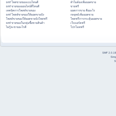
smf โพสขายของแบบไหนดี
ทำไมต้องเพิ่มยอดขาย
smf ขายของออนไลน์ที่ไหนดี
ขายฟรี
เทคนิคการโพสต์ขายของ
ยอดการขาย คืออะไร
smf โพสต์ขายของให้ยอดขายปัง
กลยุทธ์เพิ่มยอดขาย
โพสต์ขายของให้ยอดขายปังโพสฟรี
โพสฟรีการกระตุ้นยอดขาย
smf ขายของในกลุ่มซื้อขายสินค้า
เว็บบอร์ดฟรี
ไม่รู้จะขายอะไรดี
โปรโมทฟรี
SMF 2.0.1
Simp
S