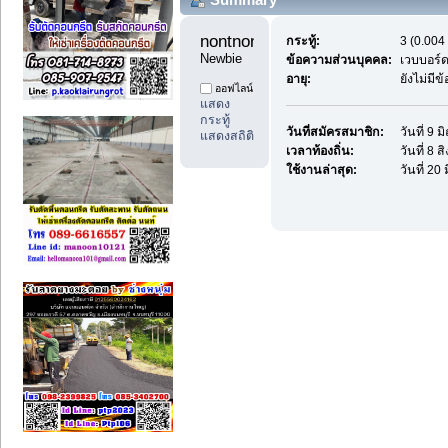
nontnont222 
กระทู้:
3 (0.004 
Newbie
ข้อความส่วนบุคคล:
เวบบอร์
อายุ:
ยังไม่มี
ออฟไลน์
แสดง
กระทู้
วันที่สมัครสมาชิก:
วันที่ 9 
แสดงสถิติ
เวลาท้องถิ่น:
วันที่ 8 
ใช้งานล่าสุด:
วันที่ 20