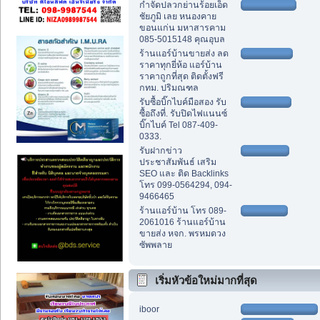
กำจัดปลวกย่านร้อยเอ็ด
ชัยภูมิ เลย หนองคาย
ขอนแก่น มหาสารคาม
085-5015148 คุณอุบล
ร้านแอร์บ้านขายส่ง ลด
ราคาทุกยี่ห้อ แอร์บ้าน
ราคาถูกที่สุด ติดตั้งฟรี
กทม. ปริมณฑล
รับซื้อบิ๊กไบค์มือสอง รับ
ซื้อถึงที่. รับปิดไฟแนนซ์
บิ๊กไบค์ Tel 087-409-
0333.
รับฝากข่าว
ประชาสัมพันธ์ เสริม
SEO และ ติด Backlinks
โทร 099-0564294, 094-
9466465
ร้านแอร์บ้าน โทร 089-
2061016 ร้านแอร์บ้าน
ขายส่ง หจก. พรหมดวง
ซัพพลาย
เริ่มหัวข้อใหม่มากที่สุด
iboor