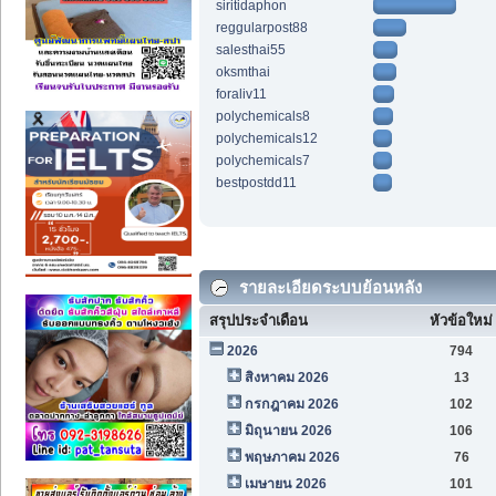
siritidaphon
reggularpost88
salesthai55
oksmthai
foraliv11
polychemicals8
polychemicals12
polychemicals7
bestpostdd11
รายละเอียดระบบย้อนหลัง
สรุปประจำเดือน
หัวข้อใหม่
2026
794
สิงหาคม 2026
13
กรกฎาคม 2026
102
มิถุนายน 2026
106
พฤษภาคม 2026
76
เมษายน 2026
101