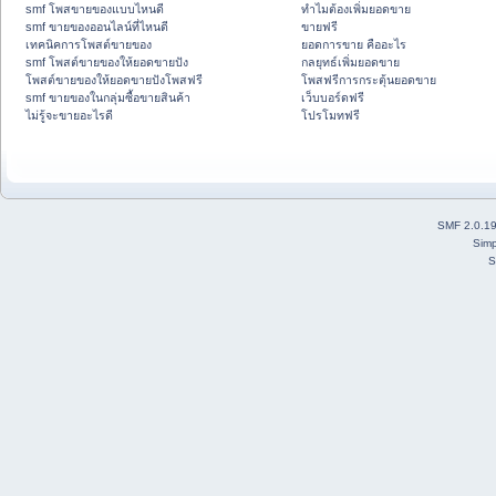
smf โพสขายของแบบไหนดี
ทำไมต้องเพิ่มยอดขาย
smf ขายของออนไลน์ที่ไหนดี
ขายฟรี
เทคนิคการโพสต์ขายของ
ยอดการขาย คืออะไร
smf โพสต์ขายของให้ยอดขายปัง
กลยุทธ์เพิ่มยอดขาย
โพสต์ขายของให้ยอดขายปังโพสฟรี
โพสฟรีการกระตุ้นยอดขาย
smf ขายของในกลุ่มซื้อขายสินค้า
เว็บบอร์ดฟรี
ไม่รู้จะขายอะไรดี
โปรโมทฟรี
SMF 2.0.1
Simp
S