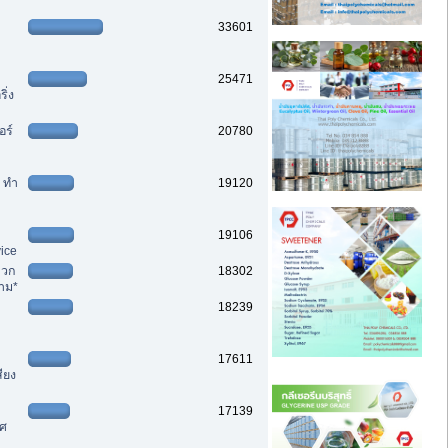
33601
25471
ิ่ง
อร์
20780
ๆ ทำ
19120
19106
ice
ลวก
18302
าม*
18239
17611
ียง
17139
าศ