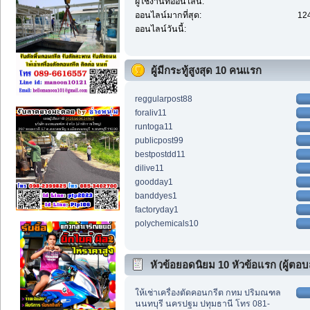
ผู้ใช้งานที่ออนไลน์:
ออนไลน์มากที่สุด:
124
ออนไลน์วันนี้:
ผู้มีกระทู้สูงสุด 10 คนแรก
reggularpost88
foraliv11
runtoga11
publicpost99
bestpostdd11
dilive11
goodday1
banddyes1
factoryday1
polychemicals10
หัวข้อยอดนิยม 10 หัวข้อแรก (ผู้ตอบส
ให้เช่าเครื่องตัดคอนกรีต กทม ปริมณฑล
นนทบุรี นครปฐม ปทุมธานี โทร 081-