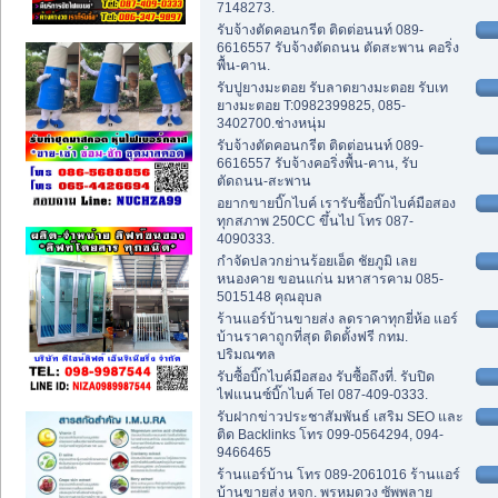
7148273.
รับจ้างตัดคอนกรีต ติดต่อนนท์ 089-
6616557 รับจ้างตัดถนน ตัดสะพาน คอริ่ง
พื้น-คาน.
รับปูยางมะตอย รับลาดยางมะตอย รับเท
ยางมะตอย T:0982399825, 085-
3402700.ช่างหนุ่ม
รับจ้างตัดคอนกรีต ติดต่อนนท์ 089-
6616557 รับจ้างคอริ่งพื้น-คาน, รับ
ตัดถนน-สะพาน
อยากขายบิ๊กไบค์ เรารับซื้อบิ๊กไบค์มือสอง
ทุกสภาพ 250CC ขึ้นไป โทร 087-
4090333.
กำจัดปลวกย่านร้อยเอ็ด ชัยภูมิ เลย
หนองคาย ขอนแก่น มหาสารคาม 085-
5015148 คุณอุบล
ร้านแอร์บ้านขายส่ง ลดราคาทุกยี่ห้อ แอร์
บ้านราคาถูกที่สุด ติดตั้งฟรี กทม.
ปริมณฑล
รับซื้อบิ๊กไบค์มือสอง รับซื้อถึงที่. รับปิด
ไฟแนนซ์บิ๊กไบค์ Tel 087-409-0333.
รับฝากข่าวประชาสัมพันธ์ เสริม SEO และ
ติด Backlinks โทร 099-0564294, 094-
9466465
ร้านแอร์บ้าน โทร 089-2061016 ร้านแอร์
บ้านขายส่ง หจก. พรหมดวง ซัพพลาย