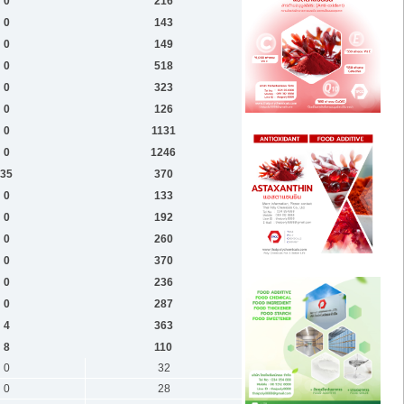
0
216
0
143
0
149
0
518
0
323
0
126
0
1131
0
1246
35
370
0
133
0
192
0
260
0
370
0
236
0
287
4
363
8
110
0
32
0
28