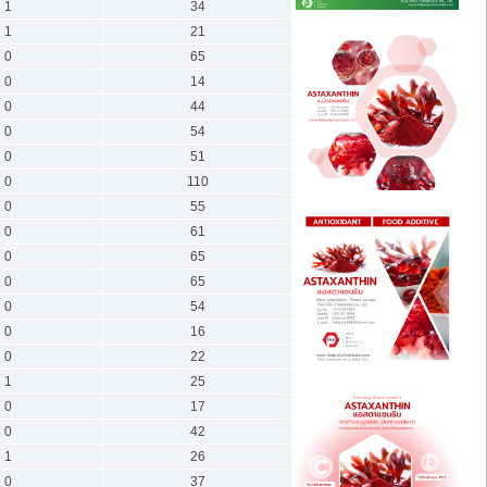
1
34
1
21
0
65
0
14
0
44
0
54
0
51
0
110
0
55
0
61
0
65
0
65
0
54
0
16
0
22
1
25
0
17
0
42
1
26
0
37