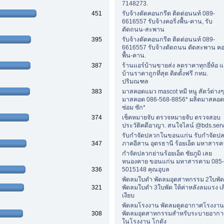
7148273.
451
รับจ้างตัดคอนกรีต ติดต่อนนท์ 089-
6616557 รับจ้างคอริ่งพื้น-คาน, รับ
ตัดถนน-สะพาน
395
รับจ้างตัดคอนกรีต ติดต่อนนท์ 089-
6616557 รับจ้างตัดถนน ตัดสะพาน คอร
พื้น-คาน.
387
ร้านแอร์บ้านขายส่ง ลดราคาทุกยี่ห้อ แ
บ้านราคาถูกที่สุด ติดตั้งฟรี กทม.
ปริมณฑล
383
มาสคอตแมว mascot หมี หนู สัตว์ต่าง
มาสคอต 086-568-8856* ผลิตมาสคอต
ซ่อม ซัก*
374
เช็คหมายจับ ตรวจหมายจับ ตรวจสอบ
ประวัติคดีอาญา. สนใจไลน์ @bds.serv
รับกำจัดปลวกในขอนแก่น รับกำจัดป
347
ภาคอีสาน อุดรธานี ร้อยเอ็ด มหาสารค
กำจัดปลวกย่านร้อยเอ็ด ชัยภูมิ เลย
หนองคาย ขอนแก่น มหาสารคาม 085-
336
5015148 คุณอุบล
พัดลมใบดำ พัดลมอุตสาหกรรม 2ใบพัด
321
พัดลมใบดำ 3ใบพัด ให้ค่าหลังลมแรง เส
เงียบ
พัดลมโรงงาน พัดลมดูดอากาศโรงงาน
308
พัดลมอุตสาหกรรมสำหรับระบายอาก
ในโรงงาน โกดัง