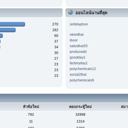
ออนไลน์นานที่สุด
270
siritidaphon
182
oksmthai
60
iboor
37
salesthai55
34
producedd
30
goodday1
27
factoryday1
23
polychemicals12
23
social2thai
23
polychemicals9
หัวข้อใหม่
ตอบกระทู้ใหม่
สมา
792
32998
11
1314