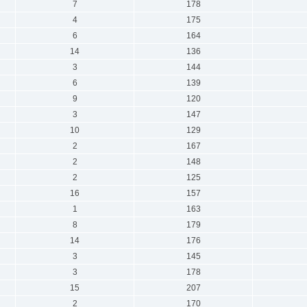
7
178
4
175
6
164
14
136
3
144
6
139
9
120
3
147
10
129
2
167
2
148
2
125
16
157
1
163
8
179
14
176
3
145
3
178
15
207
2
170