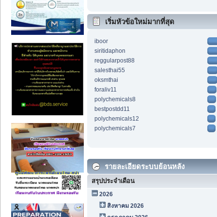
เริ่มหัวข้อใหม่มากที่สุด
iboor
siritidaphon
reggularpost88
salesthai55
oksmthai
foraliv11
polychemicals8
bestpostdd11
polychemicals12
polychemicals7
รายละเอียดระบบย้อนหลัง
สรุปประจำเดือน
2026
สิงหาคม 2026