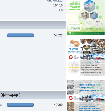
nontnont222
104.16
1:0
53622
ผู้อ่านสูงสุด)
ฑล
49969