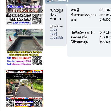
runtoga11 
กระทู้:
6790 (6.
Hero 
ข้อความส่วนบุคคล:
เวบบอร์
Member
อายุ:
ยังไม่มี
ออฟไลน์
แสดง
วันที่สมัครสมาชิก:
วันที่ 1
กระทู้
เวลาท้องถิ่น:
วันที่ 8
แสดงสถิติ
ใช้งานล่าสุด:
วันที่ 6