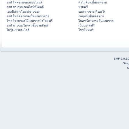
smf โพสขายของแบบไหนดี
ทำไมต้องเพิ่มยอดขาย
smf ขายของออนไลน์ที่ไหนดี
ขายฟรี
เทคนิคการโพสต์ขายของ
ยอดการขาย คืออะไร
smf โพสต์ขายของให้ยอดขายปัง
กลยุทธ์เพิ่มยอดขาย
โพสต์ขายของให้ยอดขายปังโพสฟรี
โพสฟรีการกระตุ้นยอดขาย
smf ขายของในกลุ่มซื้อขายสินค้า
เว็บบอร์ดฟรี
ไม่รู้จะขายอะไรดี
โปรโมทฟรี
SMF 2.0.1
Simp
S