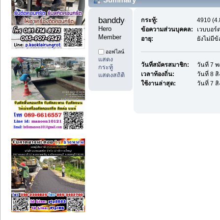
banddyes1 
กระทู้:
4910 (4.
Hero 
ข้อความส่วนบุคคล:
เวบบอร์
Member
อายุ:
ยังไม่มี
ออฟไลน์
แสดง
วันที่สมัครสมาชิก:
วันที่ 7
กระทู้
เวลาท้องถิ่น:
วันที่ 8
แสดงสถิติ
ใช้งานล่าสุด:
วันที่ 7