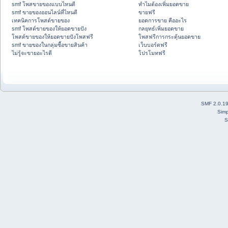
smf โพสขายของแบบไหนดี
ทำไมต้องเพิ่มยอดขาย
smf ขายของออนไลน์ที่ไหนดี
ขายฟรี
เทคนิคการโพสต์ขายของ
ยอดการขาย คืออะไร
smf โพสต์ขายของให้ยอดขายปัง
กลยุทธ์เพิ่มยอดขาย
โพสต์ขายของให้ยอดขายปังโพสฟรี
โพสฟรีการกระตุ้นยอดขาย
smf ขายของในกลุ่มซื้อขายสินค้า
เว็บบอร์ดฟรี
ไม่รู้จะขายอะไรดี
โปรโมทฟรี
SMF 2.0.1
Simp
S