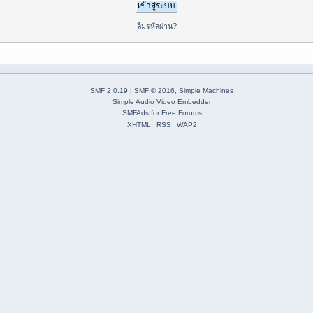
ลืมรหัสผ่าน?
SMF 2.0.19
|
SMF © 2016
,
Simple Machines
Simple Audio Video Embedder
SMFAds
for
Free Forums
XHTML
RSS
WAP2