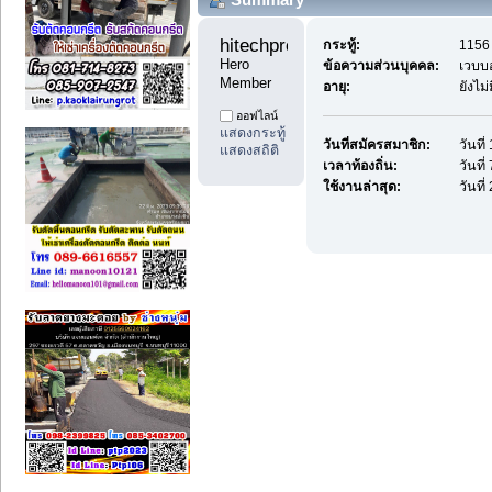
hitechproduct1 
กระทู้:
1156 
Hero 
ข้อความส่วนบุคคล:
เวบบ
Member
อายุ:
ยังไม
ออฟไลน์
แสดงกระทู้
วันที่สมัครสมาชิก:
วันที
แสดงสถิติ
เวลาท้องถิ่น:
วันที
ใช้งานล่าสุด:
วันที