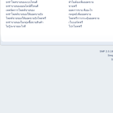
smf โพสขายของแบบไหนดี
ทำไมต้องเพิ่มยอดขาย
smf ขายของออนไลน์ที่ไหนดี
ขายฟรี
เทคนิคการโพสต์ขายของ
ยอดการขาย คืออะไร
smf โพสต์ขายของให้ยอดขายปัง
กลยุทธ์เพิ่มยอดขาย
โพสต์ขายของให้ยอดขายปังโพสฟรี
โพสฟรีการกระตุ้นยอดขาย
smf ขายของในกลุ่มซื้อขายสินค้า
เว็บบอร์ดฟรี
ไม่รู้จะขายอะไรดี
โปรโมทฟรี
SMF 2.0.1
Simp
S