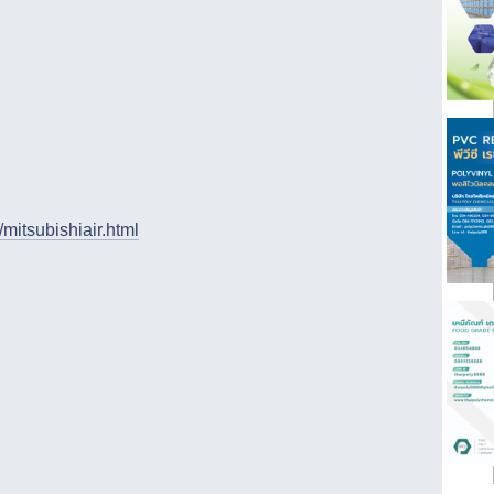
/mitsubishiair.html