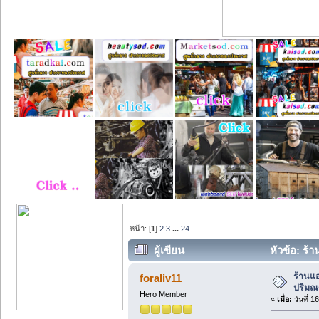
หน้า: [
1
]
2
3
...
24
ผู้เขียน
หัวข้อ: ร้า
ร้านแอ
foraliv11
ปริม
Hero Member
«
เมื่อ:
วันที่ 