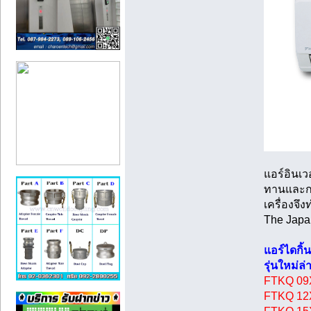
แอร์อินเว
ทานและกา
เครื่องจ
The Japan
แอร์ไดกิ้
รุ่นใหม่ล
FTKQ 09X
FTKQ 12X