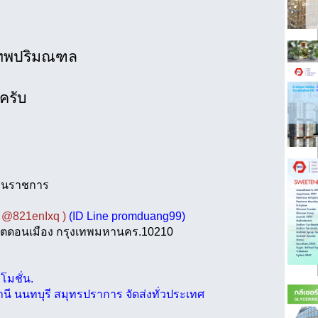
ุงเทพปริมณฑล
ยครับ
ยงานราชการ
e @821enIxq )
(ID Line promduang99)
ง เขตดอนเมือง กรุงเทพมหานคร.10210
โมชั่น.
มธานี นนทบุรี สมุทรปราการ จัดส่งทั่วประเทศ