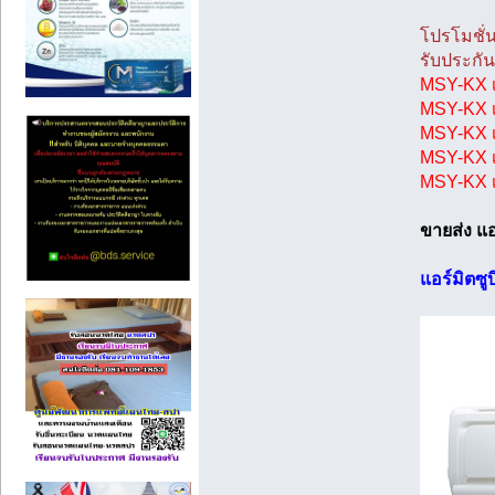
โปรโมชั่น
รับประกัน
MSY-KX เ
MSY-KX เ
MSY-KX เ
MSY-KX เ
MSY-KX เ
ขายส่ง แอ
แอร์มิตซูบ